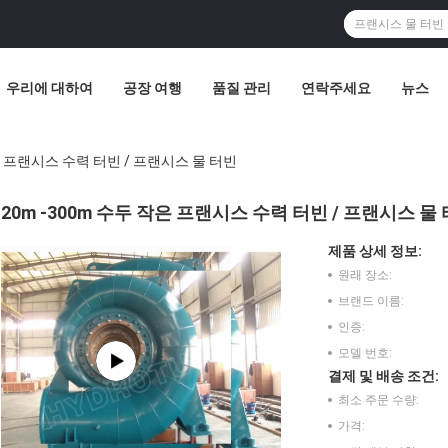
우리에 대하여
공장 여행
품질 관리
연락주세요
뉴스
작은 프랜시스 수력 터빈 / 프랜시스 물 터빈
20m -300m 수두 작은 프랜시스 수력 터빈 / 프랜시스 물
제품 상세 정보:
원래 장소:
브랜드 이름:
인증:
모델 번호:
결제 및 배송 조건:
최소 주문 수량:
가격: