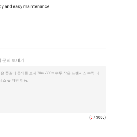
ency and easy maintenance.
 문의 보내기
(
0
/ 3000)