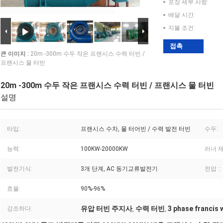
포장 세부 사항:
배달 시간:
지불 조건:
접촉
큰 이미지 :
20m -300m 수두 작은 프랜시스 수력 터빈 /
프랜시스 물 터빈
20m -300m 수두 작은 프랜시스 수력 터빈 / 프랜시스 물 터빈
설명
타입:
프랜시스 수차, 물 터어빈 / 수력 발전 터빈
수두:
능력:
100KW-20000KW
러너 재
발전기식:
3개 단계, AC 동기교류발전기
전압 ::
효율:
90%-96%
유압 터빈 주지사
수력 터빈
3 phase francis 
강조하다:
,
,