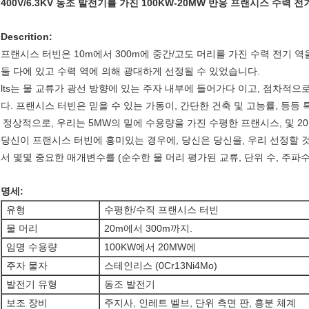
400V/6.3KV 동조 발전기를 가진 100KW-20MW 반응 프랜시스 수력 
Descrition:
프랜시스 터빈은 10m에서 300m에 중간/고도 머리를 가진 수력 전기 역
둘 다에 있고 수력 역에 의해 광대하게 선정될 수 있었습니다.
lts는 물 교류가 광선 방향에 있는 주자 내부에 들어가다 이고, 점차적
다. 프랜시스 터빈은 믿을 수 있는 가동이, 간단한 건축 및 고능률, 등등
정상적으로, 우리는 5MW의 밑에 수용량을 가진 수평한 프랜시스, 및 
당신이 프랜시스
터빈에 흥미있는 경우에, 당신은 당신을, 우리 선정할
서 몇몇 중요한 매개변수를 (순수한 물 머리 평가된 교류, 단위 수, 주파수
명세:
유형
수평한/수직 프랜시스 터빈
물 머리
20m에서 300m까지.
임명 수용량
100KW에서 20MW에
주자 물자
스테인리스 (0Cr13Ni4Mo)
발전기 유형
동조 발전기
보조 장비
주지사, 인레트 벨브, 단위 측면 판, 흥분 체계