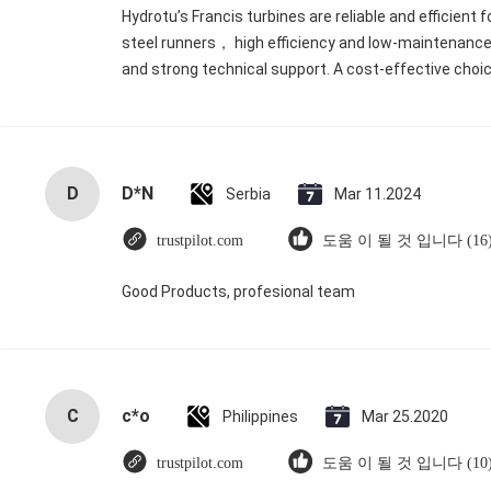
Hydrotu’s Francis turbines are reliable and efficient
steel runners， high efficiency and low-maintenance
and strong technical support. A cost-effective choi
D
D*N
Serbia
Mar 11.2024
trustpilot.com
도움 이 될 것 입니다 (16
Good Products, profesional team
C
c*o
Philippines
Mar 25.2020
trustpilot.com
도움 이 될 것 입니다 (10