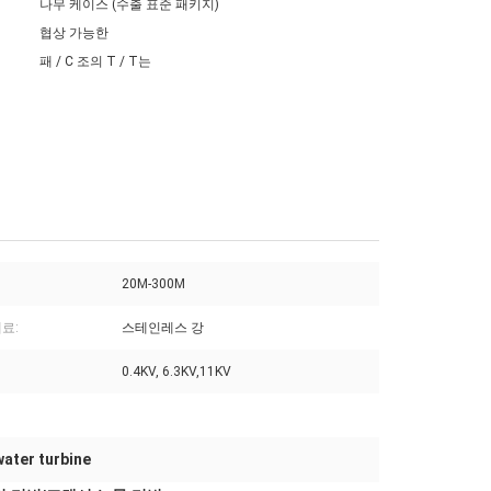
나무 케이스 (수출 표준 패키지)
협상 가능한
패 / C 조의 T / T는
20M-300M
료:
스테인레스 강
0.4KV, 6.3KV,11KV
water turbine