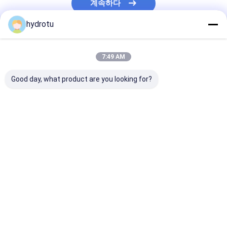
계속하다
hydrotu
우리의 카테고리
7:49 AM
Good day, what product are you looking for?
펠톤 수력 터빈
카플란 수력 터빈
프랜시스 수력 
Desktop Site
홈
사이트맵
연락처
Privacy Policy
사이트맵
품질
펠톤 수력 터빈
중국 공장.Copyright © 2026 Hangzhou Hydrotu
Engineering Co.,Ltd.. All Rights Reserved.