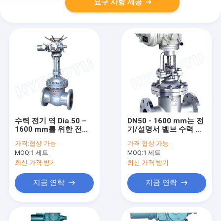
요구 사항 제공
수력 전기 역 Dia.50 –
DN50 - 1600 mm는 전
1600 mm를 위한 전기
기/설명서 벨브 수력 전
플랜지가 붙은 게이트
기 프로젝트를 위한 게
가격:
협상 가능
가격:
협상 가능
밸브/수문 벨브
이트 밸브 /Sluice 플랜
MOQ:
1 세트
MOQ:
1 세트
지를 붙였습니다
최신 가격 받기
최신 가격 받기
지금 연락
지금 연락