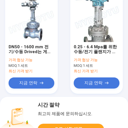
DN50 - 1600 mm 전
0.25 - 6.4 Mpa를 위한
기/수동 Drived는 게이
수동/전기 플랜지가 붙
트 밸브/수문 벨브 플랜
은 게이트 밸브/수문 벨
가격:
협상 가능
가격:
협상 가능
지를 붙였습니다
브
MOQ:
1 세트
MOQ:
1 세트
최신 가격 받기
최신 가격 받기
지금 연락
지금 연락
시간 절약
최고의 제품에 문의하십시오.