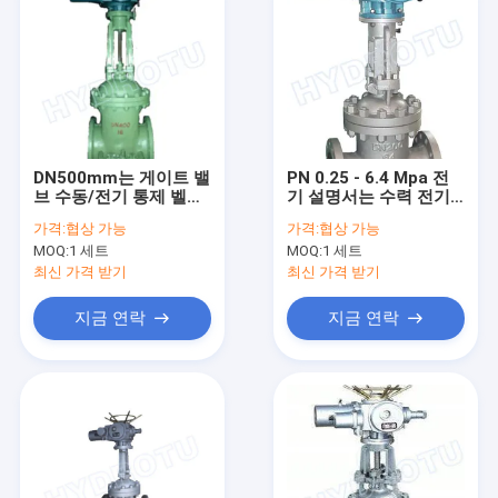
DN500mm는 게이트 밸
PN 0.25 - 6.4 Mpa 전
브 수동/전기 통제 벨브
기 설명서는 수력 전기
를 가진 플랜지를 붙였
발전소를 위한 게이트
가격:
협상 가능
가격:
협상 가능
습니다
밸브/수문 벨브 플랜지
MOQ:
1 세트
MOQ:
1 세트
를 붙였습니다
최신 가격 받기
최신 가격 받기
지금 연락
지금 연락
집
제품
우리에 대하여