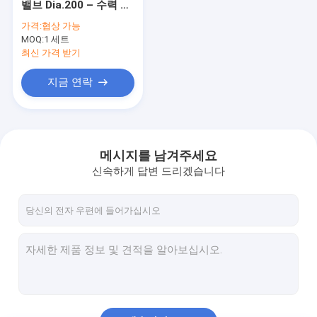
밸브 Dia.200 – 수력 전
Turgo 수력 터빈
기 역을 위한 1600 mm
가격:
협상 가능
를 가진 플랜지를 붙였
MOQ:
S 형식 터빈
1 세트
습니다
최신 가격 받기
프랜시스 터빈 러너
지금 연락
펠톤 터빈 러너
플랜지 버터플라이 밸브
메시지를 남겨주세요
플랜지 게이트 밸브
신속하게 답변 드리겠습니다
플랜지 글로브 밸브
발전기 여기 시스템
수력 터빈 조속기