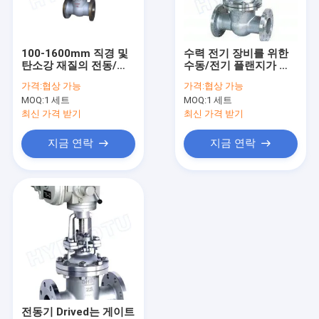
공장 여행
품질 관리
100-1600mm 직경 및
수력 전기 장비를 위한
탄소강 재질의 전동/수
수동/전기 플랜지가 붙
연락주세요
동 플랜지형 게이트 밸
은 게이트 밸브 0.25-
가격:
협상 가능
가격:
협상 가능
브
6.4Mpa
MOQ:
1 세트
MOQ:
1 세트
뉴스
최신 가격 받기
최신 가격 받기
경우
지금 연락
지금 연락
펠톤 수력 터빈
카플란 수력 터빈
프랜시스 수력 터빈
전구 수력 터빈
전동기 Drived는 게이트