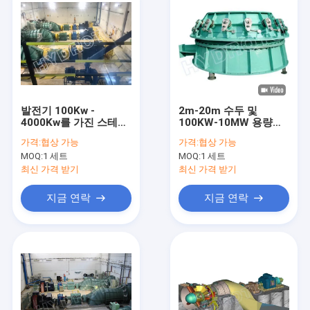
발전기 100Kw -
2m-20m 수두 및
4000Kw를 가진 스테인
100KW-10MW 용량용
리스 Pelton 바퀴 물 터
스테인리스 스틸 블레이
가격:
협상 가능
가격:
협상 가능
빈
드 S형 수력 터빈
MOQ:
1 세트
MOQ:
1 세트
최신 가격 받기
최신 가격 받기
지금 연락
지금 연락
집
제품
우리에 대하여