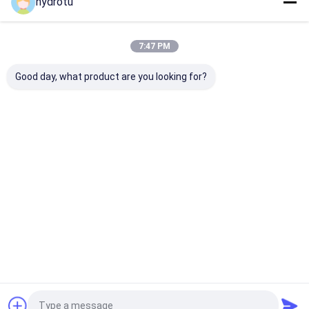
hydrotu
우리의 카테고리
7:47 PM
Good day, what product are you looking for?
펠톤 수력 터빈
카플란 수력 터빈
프랜시스 수력 
Desktop Site
홈
사이트맵
연락처
Privacy Policy
사이트맵
품질
펠톤 수력 터빈
중국 공장.Copyright © 2026 Hangzhou Hydrotu
Engineering Co.,Ltd.. All Rights Reserved.