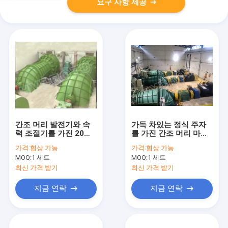
요구 사항 제공
간조 머리 발전기와 속
가득 차있는 정식 주자
력 조절기를 가진 20m
를 가진 간조 머리 마이
S 유형 터빈에 2m
크로 수력 전기 터빈/물
가격:
협상 가능
가격:
협상 가능
터빈
MOQ:
1 세트
MOQ:
1 세트
최신 가격 받기
최신 가격 받기
지금 연락
지금 연락