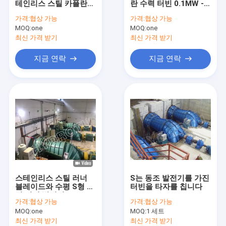
테인리스 스틸 카플란
란 수력 터빈 0.1MW -
Turgo 수력 터빈
반축 흐름 수력 터빈
5MW
가격:
협상 가능
가격:
협상 가능
MOQ:
S 형식 터빈
one
MOQ:
one
최신 가격 받기
최신 가격 받기
프랜시스 터빈 러너
지금 연락
지금 연락
펠톤 터빈 러너
플랜지 버터플라이 밸브
플랜지 게이트 밸브
플랜지 글로브 밸브
발전기 여기 시스템
스테인리스 스틸 러너
S는 동조 발전기를 가진
수력 터빈 조속기
블레이드와 수평 S형 수
터빈을 타자를 칩니다
력 터빈 발전기
가격:
협상 가능
가격:
협상 가능
MOQ:
one
MOQ:
1 세트
최신 가격 받기
최신 가격 받기