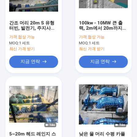
공장 여행
품질 관리
간조 머리 20m S 유형
100kw - 10MW 큰 출
터빈, 발전기, 주지사를
력, 2m에서 20m까지
연락주세요
가진 관 터빈에 2m
간조 머리를 가진 수평
가격:
협상 가능
가격:
협상 가능
한 갱구 S 유형 터빈
MOQ:
1 세트
MOQ:
1 세트
뉴스
최신 가격 받기
최신 가격 받기
경우
지금 연락
지금 연락
펠톤 수력 터빈
카플란 수력 터빈
프랜시스 수력 터빈
전구 수력 터빈
5~20m 헤드 레인지 스
낮은 물 머리 수평 카플