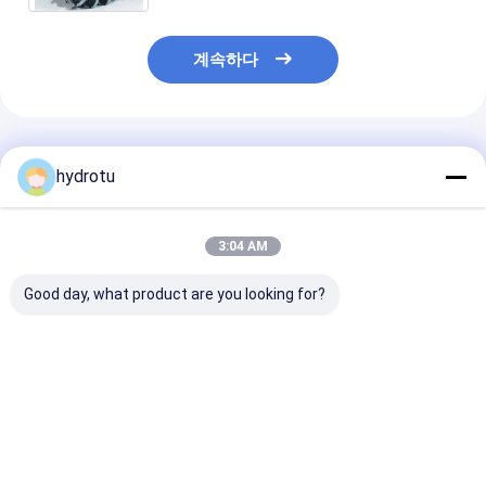
계속하다
추천된 제품
hydrotu
3:04 AM
Good day, what product are you looking for?
스테인리스 스틸 펠튼
높은 수두 수력 프로젝
힘 2MW - 20M
터빈 러너: 80m-
트를 위한 안출된 CNC
한 부질간 CNC
1000m 물 머리
기계 러너와 펠턴 터빈
가진 Pelton 
0.5MW-20MW 용량
런너 / 펠턴 물 터어빈
주자
최고의 가격
최고의 가격
최고의 