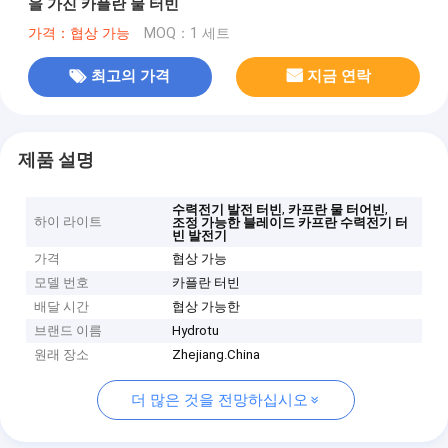
을 가진 카플란 물 터빈
가격：협상 가능
MOQ：1 세트
최고의 가격
지금 연락
제품 설명
,
,
수력전기 발전 터빈
카프란 물 터어빈
하이 라이트
조정 가능한 블레이드 카프란 수력전기 터
빈 발전기
가격
협상 가능
모델 번호
카플란 터빈
배달 시간
협상 가능한
브랜드 이름
Hydrotu
원래 장소
Zhejiang.China
더 많은 것을 전망하십시오