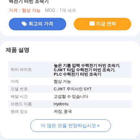
력전기 터빈 조속기
가격：협상 가능
MOQ：1개 세트
최고의 가격
지금 연락
제품 설명
,
높은 기름 압력 수력전기 터빈 조속기
하이 라이트
,
CJWT 타입 수력전기 터빈 조속기
PLC 수력전기 터빈 조속기
가격
협상 가능
모델 번호
CJWT 주지사인 GYT
배달 시간
교섭할 수 있습니다
브랜드 이름
Hydrotu
원래 장소
저장, 중국
더 많은 것을 전망하십시오