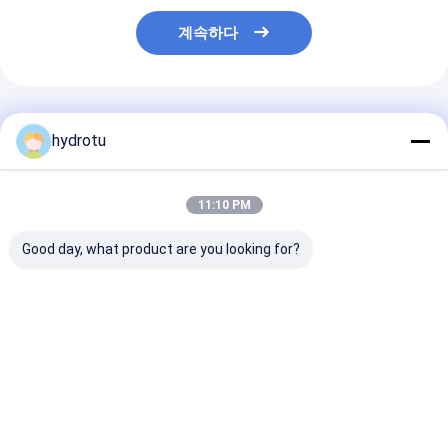
계속하다
추천된 제품
hydrotu
11:10 PM
Good day, what product are you looking for?
카플란 수력 터빈 / 수력
조정 가능한 러너 블레
100KW 카프란 
터빈 2-25m 및 용량
이드 각도와
전 터빈
100KW-1000KW
ZG20SiMn 가이드 밸
런이 있는 카플란 터빈
최고의 가격
최고의 가격
최고의 