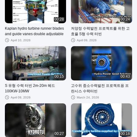
00:28
00:24
Kaplan hydro turbine runner blades
저양정 수력발전 프로젝트를 위한 고
and guide vanes double adjustable
효율 S형 수력 터빈
April 10, 2026
April 09, 2026
00:15
00:43
S 유형 수력 터빈 2m-20m 헤드
고수위 중소수력발전 프로젝트용 프
100KW-10MW
란시스 수력터빈
April 09, 2026
March 24, 2026
00:27
00:18