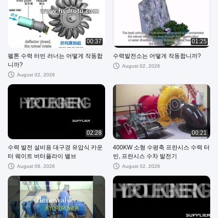
00:37
01:25
펠톤 수력 터빈 러너는 어떻게 작동합
수력발전소는 어떻게 작동합니까?
니까?
August 02, 2026
August 02, 2026
02:28
00:21
수력 발전 설비용 대구경 유압식 카운
400KW 소형 수평축 프란시스 수력 터
터 웨이트 버터플라이 밸브
빈, 프란시스 수차 발전기
August 06, 2026
August 02, 2026