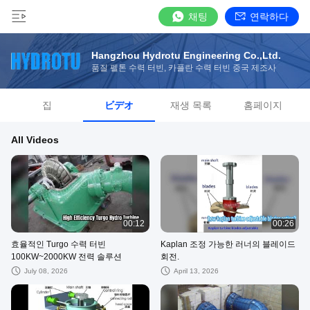
채팅
연락하다
Hangzhou Hydrotu Engineering Co.,Ltd.
품질 펠톤 수력 터빈, 카플란 수력 터빈 중국 제조사
집
ビデオ
재생 목록
홈페이지
All Videos
00:12
00:26
효율적인 Turgo 수력 터빈
Kaplan 조정 가능한 러너의 블레이드
100KW~2000KW 전력 솔루션
회전.
July 08, 2026
April 13, 2026